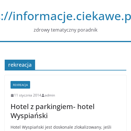
Przejdź
://informacje.ciekawe.p
do
treści
zdrowy tematyczny poradnik
rekreacja
REKREACJA
11 stycznia 2014
admin
Hotel z parkingiem- hotel
Wyspiański
Hotel Wyspiański jest doskonale zlokalizowany, jeśli