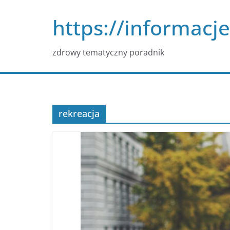
Przejdź
https://informacje
do
treści
zdrowy tematyczny poradnik
rekreacja