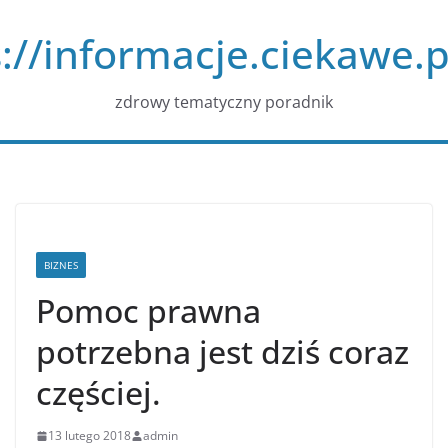
Przejdź
://informacje.ciekawe.p
do
treści
zdrowy tematyczny poradnik
BIZNES
Pomoc prawna
potrzebna jest dziś coraz
częściej.
13 lutego 2018
admin