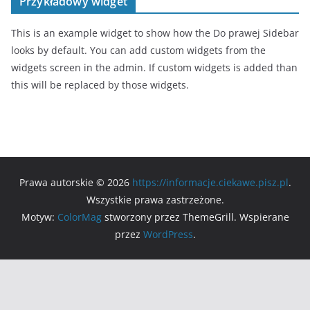
Przykładowy widget
This is an example widget to show how the Do prawej Sidebar
looks by default. You can add custom widgets from the
widgets screen in the admin. If custom widgets is added than
this will be replaced by those widgets.
Prawa autorskie © 2026
https://informacje.ciekawe.pisz.pl
.
Wszystkie prawa zastrzeżone.
Motyw:
ColorMag
stworzony przez ThemeGrill. Wspierane
przez
WordPress
.