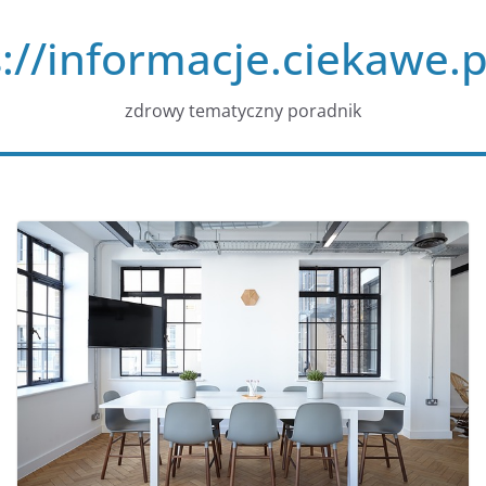
Przejdź
://informacje.ciekawe.p
do
treści
zdrowy tematyczny poradnik