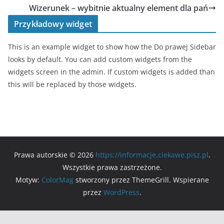
Wizerunek – wybitnie aktualny element dla pań
Przykładowy widget
This is an example widget to show how the Do prawej Sidebar
looks by default. You can add custom widgets from the
widgets screen in the admin. If custom widgets is added than
this will be replaced by those widgets.
Prawa autorskie © 2026
https://informacje.ciekawe.pisz.pl
.
Wszystkie prawa zastrzeżone.
Motyw:
ColorMag
stworzony przez ThemeGrill. Wspierane
przez
WordPress
.