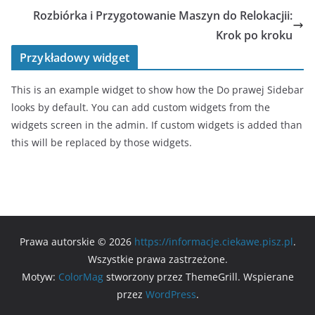
Rozbiórka i Przygotowanie Maszyn do Relokacjii:
Krok po kroku
Przykładowy widget
This is an example widget to show how the Do prawej Sidebar
looks by default. You can add custom widgets from the
widgets screen in the admin. If custom widgets is added than
this will be replaced by those widgets.
Prawa autorskie © 2026
https://informacje.ciekawe.pisz.pl
.
Wszystkie prawa zastrzeżone.
Motyw:
ColorMag
stworzony przez ThemeGrill. Wspierane
przez
WordPress
.