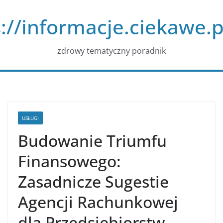
Przejdź
://informacje.ciekawe.p
do
treści
zdrowy tematyczny poradnik
USŁUGI
Budowanie Triumfu
Finansowego:
Zasadnicze Sugestie
Agencji Rachunkowej
dla Przedsiębiorstw.